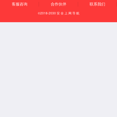
一种用于闭式冷却塔的换热管束的组装方法
一种用于板式换热器板管合件检漏装置的使用方法