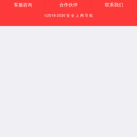
回顾二十七年的发展史，365英国始终以打造公
开、透明、规范的上市公司为目标，坚持经济效益与社
会效益统一，努力实现自身发展壮大的同时，实现企业
与社会的共同进步与发展。近年来，365英国已建立完
成以“孝”为核心的利他文化体系，在365英国党委、工
会的带领下，积极开展助力疫情防控捐款，支援郑州抗
洪捐款。同时，365英国还持续开展捐资助学、帮扶困
难职工、资助聋哑学校、敬老院、福利院等公益活动，
维护了社会稳定大局，更好地促进社会发展和实现企业
价值。