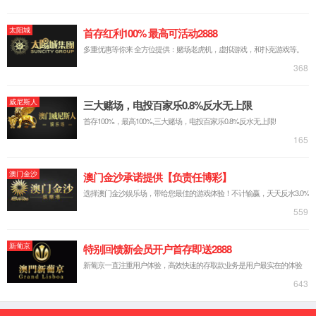
座谈会上，党委副书记、副董事长李占强对优秀人
才代表父母致以节日的问候和祝福，详细介绍了近年来
公司取得的一系列工作成果及未来发展蓝图。随后，公
司领导与老人们共谈体会、共叙情谊，认真倾听老人们
的感悟、建议。老人们对公司取得的发展成就及优秀的
企业文化感慨万分，纷纷畅所欲言，分享优秀家风养成
心得。座谈会在和谐温馨的氛围中圆满落下帷幕。*
后，公司领导为老人们送去公司精心准备的礼品。